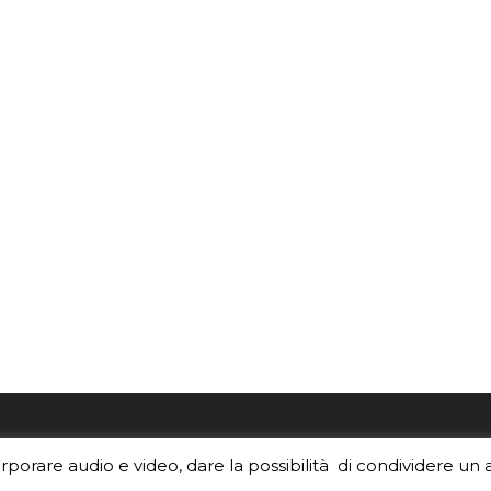
re i contenuti di EduINAF?
Per la rubrica de l'Astrono
orporare audio e video, dare la possibilità di condividere un 
rediti
.
risponde, per inviarci le tue 