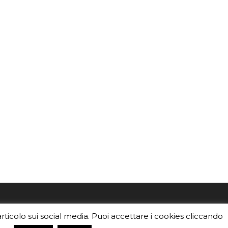
mo
Sei un insegnante? Scarica la nostra
articolo sui social media. Puoi accettare i cookies cliccando
foto o i
brochure
da distribuire nella tua