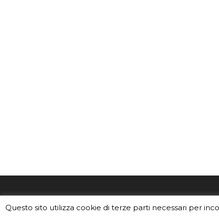
EduINAF è il magazine di didattica e
Vuoi usa
Questo sito utilizza cookie di terze parti necessari per inc
divulgazione dell'INAF,
Istituto
Leggi i C