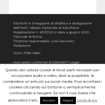
EduINAF è il magazine di didattica e divulgazione
dell'INAF,
Istituto Nazionale di Astrofisica
.
Registrazione n. 45/2020 in data 4 giugno 2020,
Tribunale di Roma
Direttore responsabile: Livia Giacomini
Redazione
ISSN:
2785-0684
Vuoi usare i contenuti di EduINAF?
Leggi i
Crediti
.
Questo sito utilizza cookie di terze parti necessari per
Informativa sulla Privacy
incorporare audio e video, dare la possibilità di
Informatva sui Cookie
condividere un articolo sui social media. Puoi accettare i
cookies cliccando sul bottone o, semplicemente,
Per la rubrica de l'Astronomo risponde, per
inviarci le tue foto o i tuoi contributi, scrivici a
continuando a navigare. Se non li vuoi, basta che
redazione.edu [chiocciola] inaf.it oppure
compila
abbondoni il sito.
Leggi di più
Accetto
Reject
il form