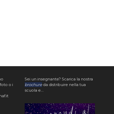
mo
Sei un insegnante? Scarica la nostra
foto o i
brochure
da distribuire nella tua
scuola e…
af.it