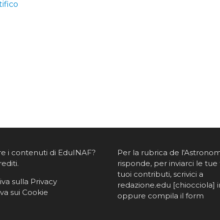
ifico
re i contenuti di EduINAF?
Per la rubrica de l'Astrono
rediti
.
risponde, per inviarci le tue 
tuoi contributi, scrivici a
va sulla Privacy
redazione.edu [chiocciola] in
va sui Cookie
oppure
compila il form