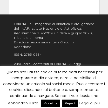
EduINAF è il magazine di didattica e divulgazione
dell'INAF,
Istituto Nazionale di Astrofisica
.
Registrazione n. 45/2020 in data 4 giugno 2020,
Tribunale di Roma
Direttore responsabile: Livia Giacomini
Redazione
ISSN:
2785-0684
Vuoi usare i contenuti di EduINAF?
Leggi i
Crediti
.
Questo sito utilizza cookie di terze parti necessari per
Informativa sulla Privacy
incorporare audio e video, dare la possibilità di
Informatva sui Cookie
condividere un articolo sui social media. Puoi accettare i
cookies cliccando sul bottone o, semplicemente,
Per la rubrica de l'Astronomo risponde, per
inviarci le tue foto o i tuoi contributi, scrivici a
continuando a navigare. Se non li vuoi, basta che
redazione.edu [chiocciola] inaf.it oppure
compila
abbondoni il sito.
Leggi di più
Accetto
Reject
il form