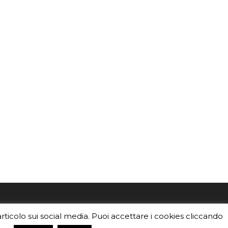
mo
Sei un insegnante? Scarica la nostra
articolo sui social media. Puoi accettare i cookies cliccando
foto o i
brochure
da distribuire nella tua