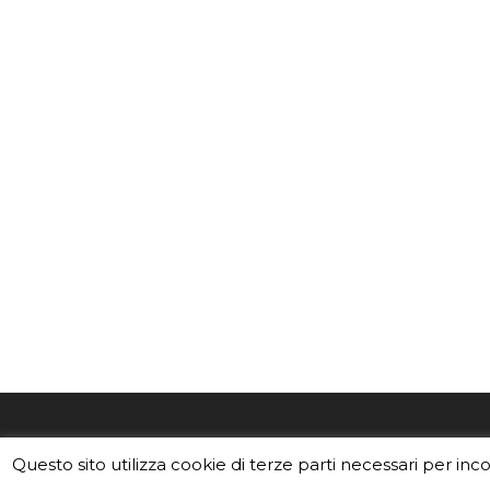
EduINAF è il magazine di didattica e
Vuoi usa
Questo sito utilizza cookie di terze parti necessari per inc
divulgazione dell'INAF,
Istituto
Leggi i C