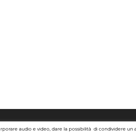
re i contenuti di EduINAF?
Per la rubrica de l'Astrono
orporare audio e video, dare la possibilità di condividere un 
rediti
.
risponde, per inviarci le tue 