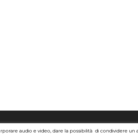
re i contenuti di EduINAF?
Per la rubrica de l'Astrono
orporare audio e video, dare la possibilità di condividere un 
rediti
.
risponde, per inviarci le tue 