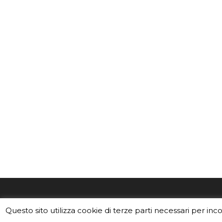
EduINAF è il magazine di didattica e
Vuoi usa
Questo sito utilizza cookie di terze parti necessari per inc
divulgazione dell'INAF,
Istituto
Leggi i C