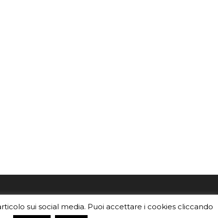
mo
Sei un insegnante? Scarica la nostra
articolo sui social media. Puoi accettare i cookies cliccando
foto o i
brochure
da distribuire nella tua