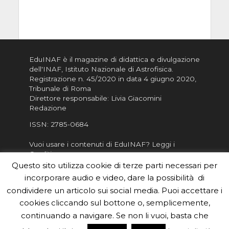
EduINAF è il magazine di didattica e divulgazione
dell'INAF,
Istituto Nazionale di Astrofisica
.
Registrazione n. 45/2020 in data 4 giugno 2020,
Tribunale di Roma
Direttore responsabile: Livia Giacomini
Redazione
ISSN:
2785-0684
Vuoi usare i contenuti di EduINAF?
Leggi i
Crediti
.
Questo sito utilizza cookie di terze parti necessari per
Informativa sulla Privacy
incorporare audio e video, dare la possibilità di
Informatva sui Cookie
condividere un articolo sui social media. Puoi accettare i
Per la rubrica de l'Astronomo risponde, per
cookies cliccando sul bottone o, semplicemente,
inviarci le tue foto o i tuoi contributi, scrivici a
continuando a navigare. Se non li vuoi, basta che
redazione.edu [chiocciola] inaf.it oppure
compila