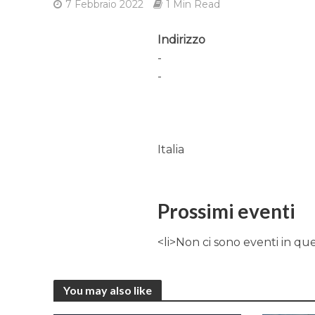
7 Febbraio 2022
1 Min Read
Indirizzo
-
-
Italia
Prossimi eventi
<li>Non ci sono eventi in qu
You may also like