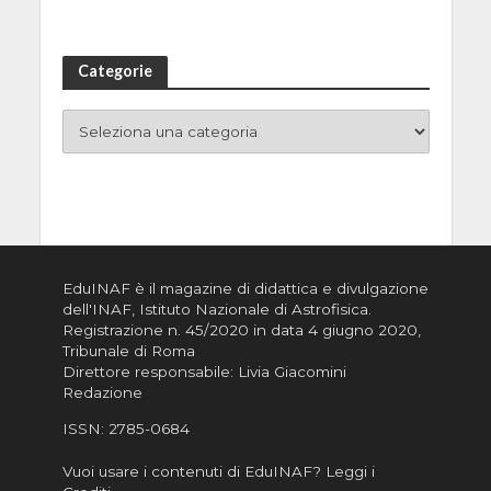
Categorie
EduINAF è il magazine di didattica e divulgazione
dell'INAF,
Istituto Nazionale di Astrofisica
.
Registrazione n. 45/2020 in data 4 giugno 2020,
Tribunale di Roma
Direttore responsabile: Livia Giacomini
Redazione
ISSN:
2785-0684
Vuoi usare i contenuti di EduINAF?
Leggi i