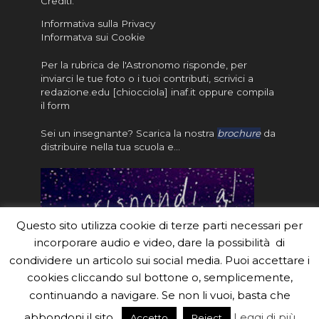
Crediti
.
Informativa sulla Privacy
Informatva sui Cookie
Per la rubrica de l'Astronomo risponde, per
inviarci le tue foto o i tuoi contributi, scrivici a
redazione.edu [chiocciola] inaf.it oppure
compila
il form
Sei un insegnante? Scarica la nostra
brochure
da
distribuire nella tua scuola e…
Questo sito utilizza cookie di terze parti necessari per
incorporare audio e video, dare la possibilità di
condividere un articolo sui social media. Puoi accettare i
cookies cliccando sul bottone o, semplicemente,
continuando a navigare. Se non li vuoi, basta che
#eduinaf #inaf #astronomyforabetterworld.
abbondoni il sito.
Leggi di più
Accetto
Reject