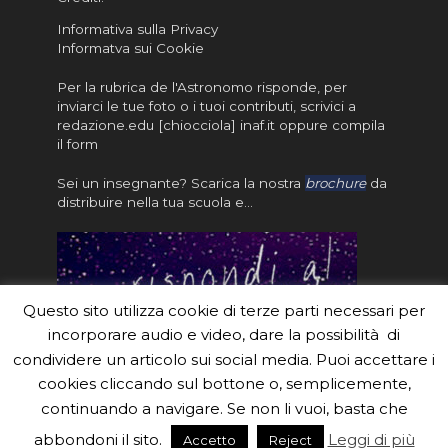
Informativa sulla Privacy
Informatva sui Cookie
Per la rubrica de l'Astronomo risponde, per
inviarci le tue foto o i tuoi contributi, scrivici a
redazione.edu [chiocciola] inaf.it oppure
compila
il form
Sei un insegnante? Scarica la nostra
brochure
da
distribuire nella tua scuola e…
Questo sito utilizza cookie di terze parti necessari per
incorporare audio e video, dare la possibilità di
condividere un articolo sui social media. Puoi accettare i
cookies cliccando sul bottone o, semplicemente,
continuando a navigare. Se non li vuoi, basta che
#eduinaf #inaf #astronomyforabetterworld.
abbondoni il sito.
Leggi di più
Accetto
Reject