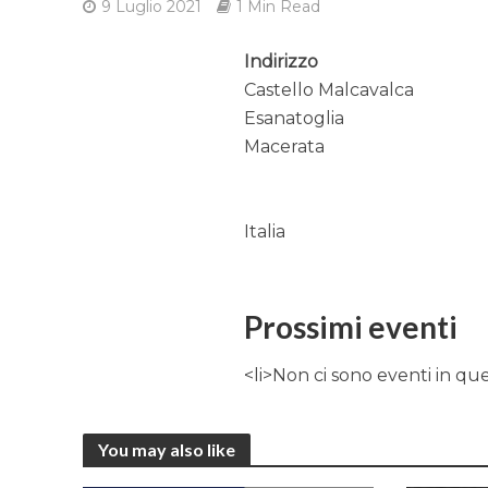
9 Luglio 2021
1 Min Read
Indirizzo
Castello Malcavalca
Esanatoglia
Macerata
Italia
Prossimi eventi
<li>Non ci sono eventi in qu
You may also like