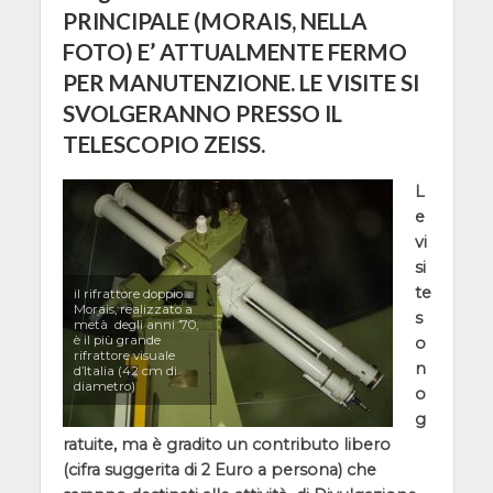
PRINCIPALE (MORAIS, NELLA
FOTO) E’ ATTUALMENTE FERMO
PER MANUTENZIONE. LE VISITE SI
SVOLGERANNO PRESSO IL
TELESCOPIO ZEISS.
L
e
vi
si
te
il rifrattore doppio
Morais, realizzato a
s
metà degli anni ’70,
è il più grande
o
rifrattore visuale
n
d’Italia (42 cm di
diametro)
o
g
ratuite, ma è gradito un contributo libero
(cifra suggerita di 2 Euro a persona) che