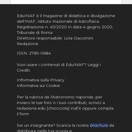
EduINAF è il magazine di didattica e divulgazione
dell'INAF,
Istituto Nazionale di Astrofisica
.
Registrazione n. 45/2020 in data 4 giugno 2020,
Tribunale di Roma
Direttore responsabile: Livia Giacomini
Redazione
ISSN:
2785-0684
Vuoi usare i contenuti di EduINAF?
Leggi i
Crediti
.
Informativa sulla Privacy
Informatva sui Cookie
Per la rubrica de l'Astronomo risponde, per
inviarci le tue foto o i tuoi contributi, scrivici a
redazione.edu [chiocciola] inaf.it oppure
compila
il form
Sei un insegnante? Scarica la nostra
brochure
da
distribuire nella tua scuola e…