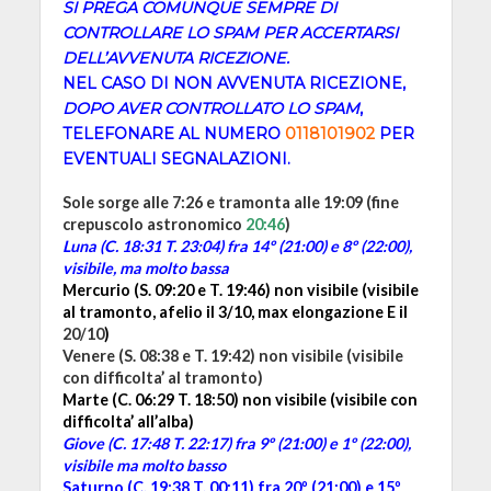
SI PREGA COMUNQUE SEMPRE DI
CONTROLLARE LO SPAM PER ACCERTARSI
DELL’AVVENUTA RICEZIONE.
NEL CASO DI NON AVVENUTA RICEZIONE,
DOPO AVER CONTROLLATO LO SPAM
,
TELEFONARE AL NUMERO
0118101902
PER
EVENTUALI SEGNALAZIONI.
Sole sorge alle 7:26 e tramonta alle 19:09 (fine
crepuscolo astronomico
20:46
)
Luna (C. 18:31 T. 23:04) fra 14º (21:00) e 8º (22:00),
visibile, ma molto bassa
Mercurio (S. 09:20 e T. 19:46) non visibile (visibile
al tramonto, afelio il 3/10, max elongazione E il
20/10
)
Venere (S. 08:38 e T. 19:42) non visibile (visibile
con difficolta’ al tramonto)
Marte (C. 06:29 T. 18:50) non visibile (visibile con
difficolta’ all’alba)
Giove (C. 17:48 T. 22:17)
fra 9º (21:00) e 1º (22:00),
visibile ma molto basso
Saturno (C. 19:38 T. 00:11) fra 20º (21:00) e 15º