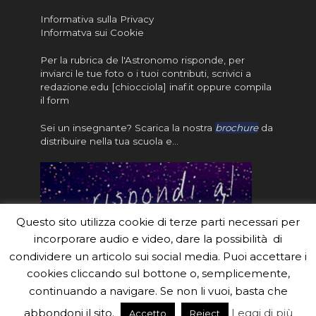
Informativa sulla Privacy
Informatva sui Cookie
Per la rubrica de l'Astronomo risponde, per
inviarci le tue foto o i tuoi contributi, scrivici a
redazione.edu [chiocciola] inaf.it oppure
compila
il form
Sei un insegnante? Scarica la nostra
brochure
da
distribuire nella tua scuola e…
Questo sito utilizza cookie di terze parti necessari per
incorporare audio e video, dare la possibilità di
condividere un articolo sui social media. Puoi accettare i
cookies cliccando sul bottone o, semplicemente,
continuando a navigare. Se non li vuoi, basta che
#eduinaf #inaf #astronomyforabetterworld.
abbondoni il sito.
Leggi di più
Accetto
Reject
Theme created by
Meks
. Powered by
WordPress
.