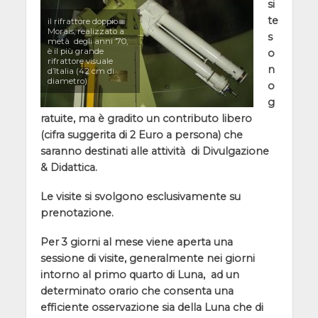
si
te
il rifrattore doppio
Morais, realizzato a
s
metà degli anni ’70,
è il più grande
o
rifrattore visuale
n
d’Italia (42 cm di
diametro)
o
g
ratuite, ma è gradito un contributo libero
(cifra suggerita di 2 Euro a persona) che
saranno destinati alle attività di Divulgazione
& Didattica.
Le visite si svolgono esclusivamente su
prenotazione.
Per 3 giorni al mese viene aperta una
sessione di visite, generalmente nei giorni
intorno al primo quarto di Luna, ad un
determinato orario che consenta una
efficiente osservazione sia della Luna che di