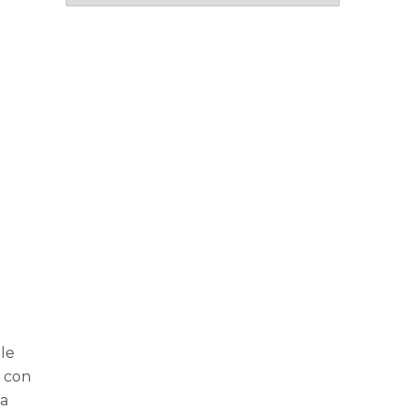
lle
a con
ma