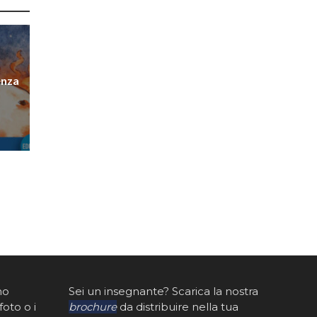
enza
mo
Sei un insegnante? Scarica la nostra
foto o i
brochure
da distribuire nella tua