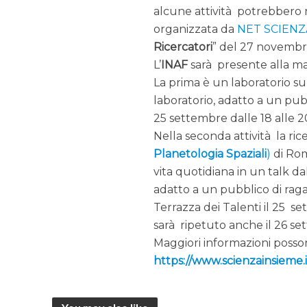
alcune attività potrebbero 
organizzata da
NET SCIENZ
Ricercatori
” del 27 novemb
L’
INAF
sarà presente alla man
La prima è un laboratorio su
laboratorio, adatto a un pubbl
25 settembre dalle 18 alle 2
Nella seconda attività la ric
Planetologia Spaziali
)
di Rom
vita quotidiana in un talk dal
adatto a un pubblico di ragazz
Terrazza dei Talenti il 25 se
sarà ripetuto anche il 26 se
Maggiori informazioni posson
https://www.scienzainsieme.i