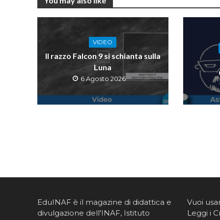
You may also like
VIDEO
Il razzo Falcon 9 si schianta sulla
Luna
6 Agosto 2026
EduINAF è il magazine di didattica e
Vuoi usa
divulgazione dell'INAF,
Istituto
Leggi i C