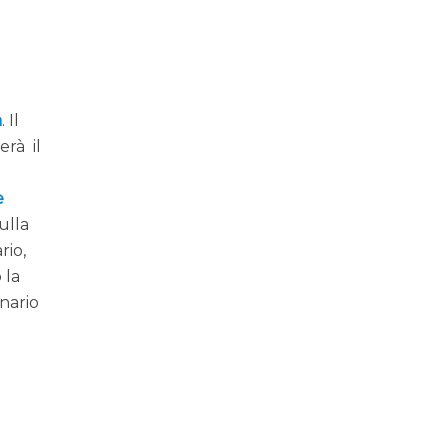
i
a
. Il
erà il
e
ulla
ario,
 la
inario