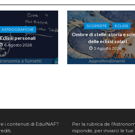
SCOPERTE
ECLISSI
ASTROGRAFICHE
Ombre di stelle: storia e sci
Eclissi personali
delle eclissi solari
6 Agosto 2026
5 Agosto 2026
re i contenuti di EduINAF?
Per la rubrica de l'Astrono
rediti
.
risponde, per inviarci le tue 