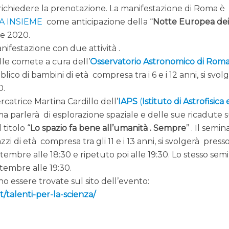
richiedere la prenotazione. La manifestazione di Roma è
A INSIEME
come anticipazione della “
Notte Europea de
re 2020.
ifestazione con due attività .
lle comete a cura dell’
Osservatorio Astronomico di Rom
ico di bambini di età compresa tra i 6 e i 12 anni, si svolg
0.
ercatrice Martina Cardillo dell’
IAPS
(
Istituto di Astrofisica 
a parlerà di esplorazione spaziale e delle sue ricadute s
 titolo “
Lo spazio fa bene all’umanità . Sempre
” . Il semin
i di età compresa tra gli 11 e i 13 anni, si svolgerà presso
ttembre alle 18:30 e ripetuto poi alle 19:30. Lo stesso sem
ttembre alle 19:30.
o essere trovate sul sito dell’evento:
t/talenti-per-la-scienza/