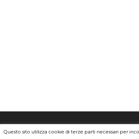
EduINAF è il magazine di didattica e
Vuoi usa
Questo sito utilizza cookie di terze parti necessari per inc
divulgazione dell'INAF,
Istituto
Leggi i C