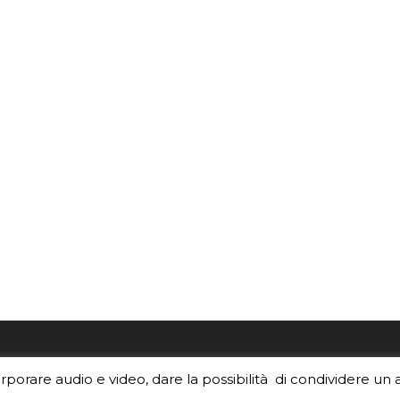
re i contenuti di EduINAF?
Per la rubrica de l'Astrono
orporare audio e video, dare la possibilità di condividere un 
rediti
.
risponde, per inviarci le tue 