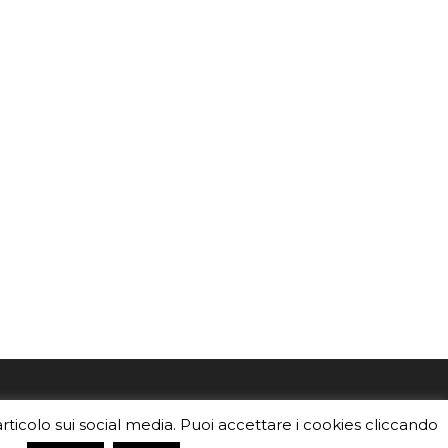
mo
Sei un insegnante? Scarica la nostra
articolo sui social media. Puoi accettare i cookies cliccando
foto o i
brochure
da distribuire nella tua