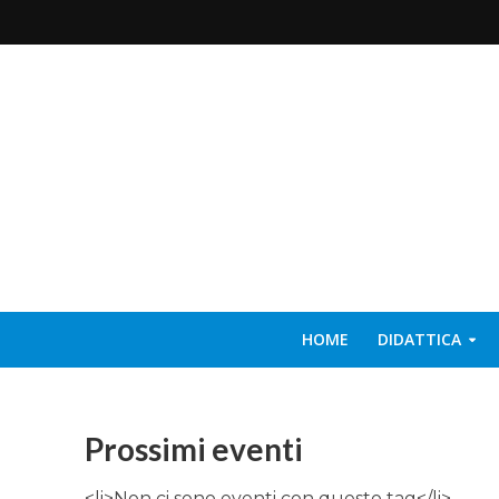
HOME
DIDATTICA
Prossimi eventi
<li>Non ci sono eventi con questo tag</li>