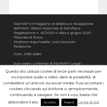
EduINAF è il magazine di didattica e divulgazione
dell'INAF,
Istituto Nazionale di Astrofisica
.
Registrazione n. 45/2020 in data 4 giugno 2020,
Tribunale di Roma
Direttore responsabile: Livia Giacomini
Redazione
ISSN:
2785-0684
Vuoi usare i contenuti di EduINAF?
Leggi i
Crediti
.
Questo sito utilizza cookie di terze parti necessari per
Informativa sulla Privacy
incorporare audio e video, dare la possibilità di
Informatva sui Cookie
condividere un articolo sui social media. Puoi accettare i
cookies cliccando sul bottone o, semplicemente,
Per la rubrica de l'Astronomo risponde, per
inviarci le tue foto o i tuoi contributi, scrivici a
continuando a navigare. Se non li vuoi, basta che
redazione.edu [chiocciola] inaf.it oppure
compila
abbondoni il sito.
Leggi di più
Accetto
Reject
il form