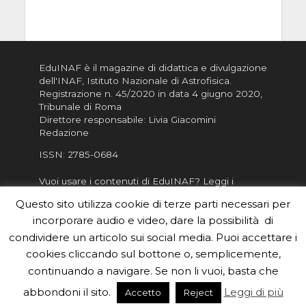
EduINAF è il magazine di didattica e divulgazione
dell'INAF,
Istituto Nazionale di Astrofisica
.
Registrazione n. 45/2020 in data 4 giugno 2020,
Tribunale di Roma
Direttore responsabile: Livia Giacomini
Redazione
ISSN:
2785-0684
Vuoi usare i contenuti di EduINAF?
Leggi i
Crediti
.
Questo sito utilizza cookie di terze parti necessari per
Informativa sulla Privacy
incorporare audio e video, dare la possibilità di
Informatva sui Cookie
condividere un articolo sui social media. Puoi accettare i
cookies cliccando sul bottone o, semplicemente,
Per la rubrica de l'Astronomo risponde, per
inviarci le tue foto o i tuoi contributi, scrivici a
continuando a navigare. Se non li vuoi, basta che
redazione.edu [chiocciola] inaf.it oppure
compila
abbondoni il sito.
Leggi di più
Accetto
Reject
il form