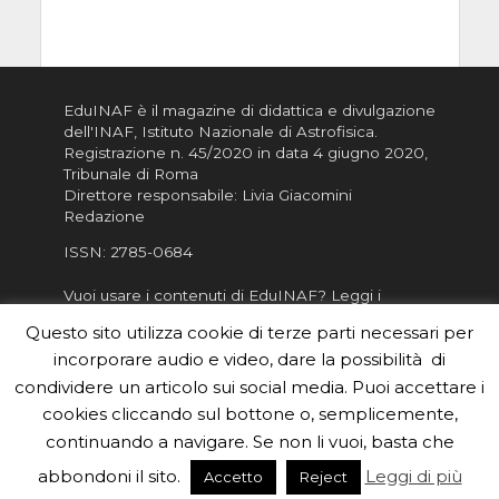
EduINAF è il magazine di didattica e divulgazione
dell'INAF,
Istituto Nazionale di Astrofisica
.
Registrazione n. 45/2020 in data 4 giugno 2020,
Tribunale di Roma
Direttore responsabile: Livia Giacomini
Redazione
ISSN:
2785-0684
Vuoi usare i contenuti di EduINAF?
Leggi i
Crediti
.
Questo sito utilizza cookie di terze parti necessari per
Informativa sulla Privacy
incorporare audio e video, dare la possibilità di
Informatva sui Cookie
condividere un articolo sui social media. Puoi accettare i
cookies cliccando sul bottone o, semplicemente,
Per la rubrica de l'Astronomo risponde, per
inviarci le tue foto o i tuoi contributi, scrivici a
continuando a navigare. Se non li vuoi, basta che
redazione.edu [chiocciola] inaf.it oppure
compila
abbondoni il sito.
Leggi di più
Accetto
Reject
il form