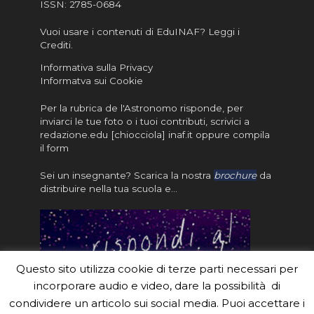
ISSN:
2785-0684
Vuoi usare i contenuti di EduINAF?
Leggi i
Crediti
.
Informativa sulla Privacy
Informatva sui Cookie
Per la rubrica de l'Astronomo risponde, per
inviarci le tue foto o i tuoi contributi, scrivici a
redazione.edu [chiocciola] inaf.it oppure
compila
il form
Sei un insegnante? Scarica la nostra
brochure
da
distribuire nella tua scuola e…
Questo sito utilizza cookie di terze parti necessari per
incorporare audio e video, dare la possibilità di
condividere un articolo sui social media. Puoi accettare i