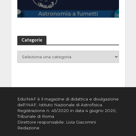
Categorie
EduINAF è il magazine di didattica e divulgazione
dell'INAF,
Istituto Nazionale di Astrofisica
.
Registrazione n. 45/2020 in data 4 giugno 2020,
Tribunale di Roma
Direttore responsabile: Livia Giacomini
Redazione