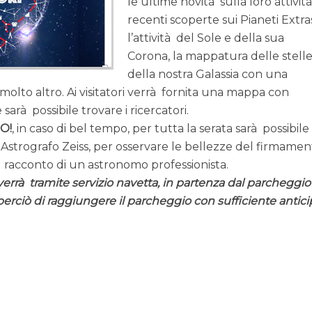
le ultime novità sulla loro attività 
recenti scoperte sui Pianeti Extras
l’attività del Sole e della sua
Corona,
la
mappatura delle stell
della nostra Galassia con una
 molto altro. Ai visitatori verrà fornita una mappa con
 sarà possibile trovare i ricercatori.
O!
, in caso di bel tempo, per tutta
la
serata sarà possibile
o Astrografo Zeiss, per osservare le bellezze del firmamen
racconto di un astronomo professionista.
verrà tramite servizio navetta, in partenza dal parcheggio
erciò di raggiungere il parcheggio con sufficiente antic