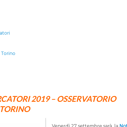
atori
i Torino
RCATORI 2019 – OSSERVATORIO
 TORINO
Venerdì 27 settembre sarà la
No