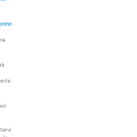
Torino
ma
arà
perte
ori
tarvi