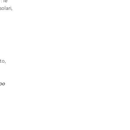
: le
olari,
e
to,
ipo