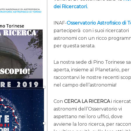
dei Ricercatori.
INAF-
Osservatorio Astrofisico di 
parteciperà con i suoi ricercatori
astronomi con un ricco program
per questa serata.
La nostra sede di Pino Torinese s
aperta, insieme al Planetario, per
raccontarvi le nostre recenti sco
nel campo dell’astronomia!
Con
CERCA
LA
RICERCA
i ricercat
astronomi dell’Osservatorio vi
aspettano nei loro uffici, dove
avviene
la
loro
ricerca
, per raccon