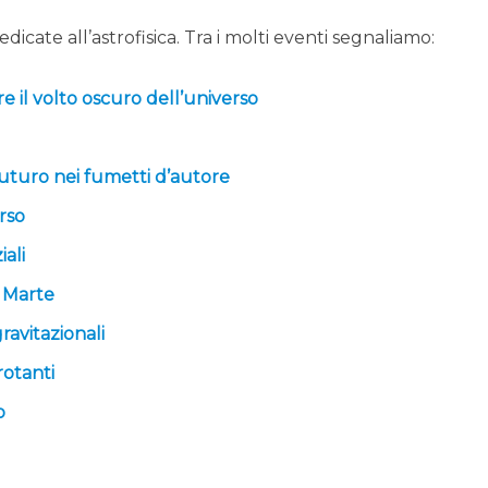
icate all’astrofisica. Tra i molti eventi segnaliamo:
re il volto oscuro dell’universo
 futuro nei fumetti d’autore
rso
iali
i Marte
ravitazionali
rotanti
o