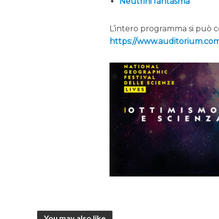
Neutrini fantasma
L’intero programma si può c
https://www.auditorium.com/
You may also like