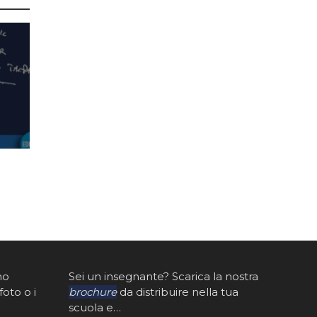
mo
Sei un insegnante? Scarica la nostra
foto o i
brochure
da distribuire nella tua
scuola e…