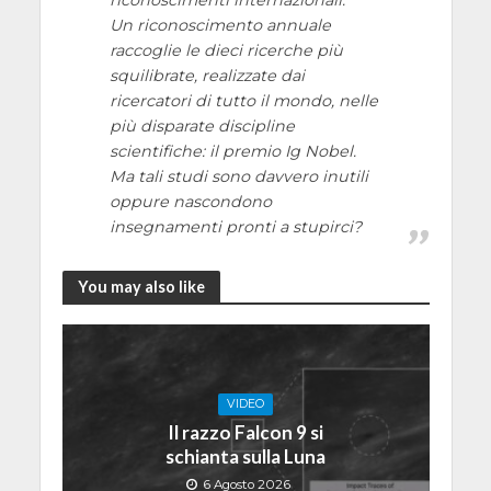
Un riconoscimento annuale
raccoglie le dieci ricerche più
squilibrate, realizzate dai
ricercatori di tutto il mondo, nelle
più disparate discipline
scientifiche: il premio Ig Nobel.
Ma tali studi sono davvero inutili
oppure nascondono
insegnamenti pronti a stupirci?
You may also like
VIDEO
Il razzo Falcon 9 si
schianta sulla Luna
6 Agosto 2026