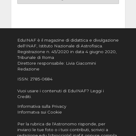
EduINAF è il magazine di didattica e divulgazione
dell'INAF,
Istituto Nazionale di Astrofisica
.
Registrazione n. 45/2020 in data 4 giugno 2020,
Tribunale di Roma
Direttore responsabile: Livia Giacomini
Redazione
ISSN:
2785-0684
Vuoi usare i contenuti di EduINAF?
Leggi i
Crediti
.
Informativa sulla Privacy
Informatva sui Cookie
Per la rubrica de l'Astronomo risponde, per
inviarci le tue foto o i tuoi contributi, scrivici a
redazione.edu [chiocciola] inaf.it oppure
compila