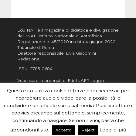
EduINAF è il magazine di didattica e divulgazione
dell'INAF,
Istituto Nazionale di Astrofisica
.
Registrazione n. 45/2020 in data 4 giugno 2020,
Tribunale di Roma
Direttore responsabile: Livia Giacomini
Redazione
ISSN:
2785-0684
Vuoi usare i contenuti di EduINAF?
Leggi i
Crediti
.
Questo sito utilizza cookie di terze parti necessari per
Informativa sulla Privacy
incorporare audio e video, dare la possibilità di
Informatva sui Cookie
condividere un articolo sui social media. Puoi accettare i
cookies cliccando sul bottone o, semplicemente,
Per la rubrica de l'Astronomo risponde, per
inviarci le tue foto o i tuoi contributi, scrivici a
continuando a navigare. Se non li vuoi, basta che
redazione.edu [chiocciola] inaf.it oppure
compila
abbondoni il sito.
Leggi di più
Accetto
Reject
il form