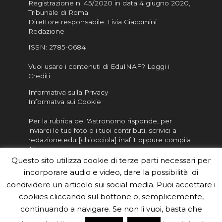
Registrazione n. 45/2020 in data 4 giugno 2020,
Tribunale di Roma
Direttore responsabile: Livia Giacomini
Redazione
ISSN:
2785-0684
Vuoi usare i contenuti di EduINAF?
Leggi i
Crediti
.
Informativa sulla Privacy
Informatva sui Cookie
Per la rubrica de l'Astronomo risponde, per
inviarci le tue foto o i tuoi contributi, scrivici a
redazione.edu [chiocciola] inaf.it oppure
compila
il form
Questo sito utilizza cookie di terze parti necessari per
Sei un insegnante? Scarica la nostra
brochure
da
incorporare audio e video, dare la possibilità di
distribuire nella tua scuola e…
condividere un articolo sui social media. Puoi accettare i
cookies cliccando sul bottone o, semplicemente,
continuando a navigare. Se non li vuoi, basta che