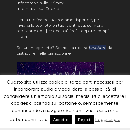
Informativa sulla Privacy
Informatva sui Cookie
Per la rubrica de l'Astronomo risponde, per
inviarci le tue foto o i tuoi contributi, scrivici a
redazione.edu [chiocciola] inaf.it oppure
compila
il form
Sei un insegnante? Scarica la nostra
brochure
da
distribuire nella tua scuola e…
Questo sito utilizza cookie di terze parti necessari per
incorporare audio e video, dare la possibilità di
condividere un articolo sui social media. Puoi accettare i
cookies cliccando sul bottone o, semplicemente,
continuando a navigare. Se non li vuoi, basta che
#eduinaf #inaf #astronomyforabetterworld.
abbondoni il sito.
Leggi di più
Accetto
Reject
Theme created by
Meks
. Powered by
WordPress
.