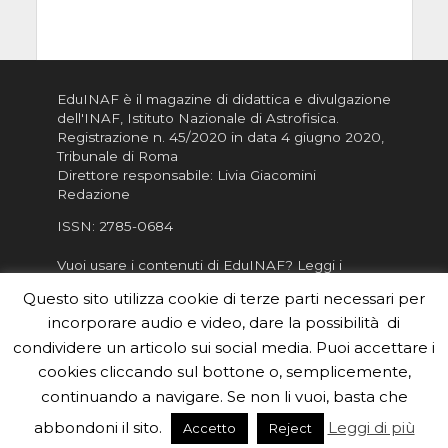
EduINAF è il magazine di didattica e divulgazione
dell'INAF,
Istituto Nazionale di Astrofisica
.
Registrazione n. 45/2020 in data 4 giugno 2020,
Tribunale di Roma
Direttore responsabile: Livia Giacomini
Redazione
ISSN:
2785-0684
Vuoi usare i contenuti di EduINAF?
Leggi i
Crediti
.
Questo sito utilizza cookie di terze parti necessari per
Informativa sulla Privacy
incorporare audio e video, dare la possibilità di
Informatva sui Cookie
condividere un articolo sui social media. Puoi accettare i
cookies cliccando sul bottone o, semplicemente,
Per la rubrica de l'Astronomo risponde, per
inviarci le tue foto o i tuoi contributi, scrivici a
continuando a navigare. Se non li vuoi, basta che
redazione.edu [chiocciola] inaf.it oppure
compila
abbondoni il sito.
Leggi di più
Accetto
Reject
il form