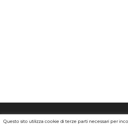
EduINAF è il magazine di didattica e
Vuoi usa
Questo sito utilizza cookie di terze parti necessari per inc
divulgazione dell'INAF,
Istituto
Leggi i C