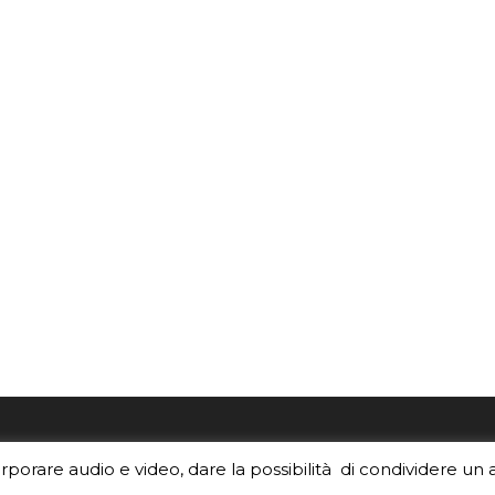
re i contenuti di EduINAF?
Per la rubrica de l'Astrono
orporare audio e video, dare la possibilità di condividere un 
rediti
.
risponde, per inviarci le tue 