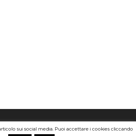
mo
Sei un insegnante? Scarica la nostra
articolo sui social media. Puoi accettare i cookies cliccando
foto o i
brochure
da distribuire nella tua