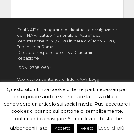
EduINAF è il magazine di didattica e divulgazione
dell'INAF,
Istituto Nazionale di Astrofisica
.
Registrazione n. 45/2020 in data 4 giugno 2020,
Tribunale di Roma
Direttore responsabile: Livia Giacomini
Redazione
ISSN:
2785-0684
Vuoi usare i contenuti di EduINAF?
Leggi i
Crediti
.
Questo sito utilizza cookie di terze parti necessari per
Informativa sulla Privacy
incorporare audio e video, dare la possibilità di
Informatva sui Cookie
condividere un articolo sui social media. Puoi accettare i
cookies cliccando sul bottone o, semplicemente,
Per la rubrica de l'Astronomo risponde, per
inviarci le tue foto o i tuoi contributi, scrivici a
continuando a navigare. Se non li vuoi, basta che
redazione.edu [chiocciola] inaf.it oppure
compila
abbondoni il sito.
Leggi di più
Accetto
Reject
il form