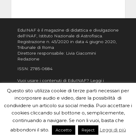
EduINAF è il magazine di didattica e divulgazione
dell'INAF,
Istituto Nazionale di Astrofisica
.
Registrazione n. 45/2020 in data 4 giugno 2020,
Tribunale di Roma
Direttore responsabile: Livia Giacomini
Redazione
ISSN:
2785-0684
Vuoi usare i contenuti di EduINAF?
Leggi i
Crediti
.
Questo sito utilizza cookie di terze parti necessari per
Informativa sulla Privacy
incorporare audio e video, dare la possibilità di
Informatva sui Cookie
condividere un articolo sui social media. Puoi accettare i
cookies cliccando sul bottone o, semplicemente,
Per la rubrica de l'Astronomo risponde, per
inviarci le tue foto o i tuoi contributi, scrivici a
continuando a navigare. Se non li vuoi, basta che
redazione.edu [chiocciola] inaf.it oppure
compila
abbondoni il sito.
Leggi di più
Accetto
Reject
il form