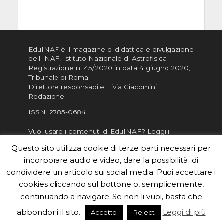
EduINAF è il magazine di didattica e divulgazione
dell'INAF,
Istituto Nazionale di Astrofisica
.
Registrazione n. 45/2020 in data 4 giugno 2020,
Tribunale di Roma
Direttore responsabile: Livia Giacomini
Redazione
ISSN:
2785-0684
Vuoi usare i contenuti di EduINAF?
Leggi i
Crediti
.
Questo sito utilizza cookie di terze parti necessari per
Informativa sulla Privacy
incorporare audio e video, dare la possibilità di
Informatva sui Cookie
condividere un articolo sui social media. Puoi accettare i
cookies cliccando sul bottone o, semplicemente,
Per la rubrica de l'Astronomo risponde, per
inviarci le tue foto o i tuoi contributi, scrivici a
continuando a navigare. Se non li vuoi, basta che
redazione.edu [chiocciola] inaf.it oppure
compila
abbondoni il sito.
Leggi di più
Accetto
Reject
il form