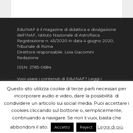
EduINAF è il magazine di didattica e divulgazione
dell'INAF,
Istituto Nazionale di Astrofisica
.
Registrazione n. 45/2020 in data 4 giugno 2020,
Tribunale di Roma
Direttore responsabile: Livia Giacomini
Redazione
ISSN:
2785-0684
Vuoi usare i contenuti di EduINAF?
Leggi i
Crediti
.
Questo sito utilizza cookie di terze parti necessari per
Informativa sulla Privacy
incorporare audio e video, dare la possibilità di
Informatva sui Cookie
condividere un articolo sui social media. Puoi accettare i
cookies cliccando sul bottone o, semplicemente,
Per la rubrica de l'Astronomo risponde, per
inviarci le tue foto o i tuoi contributi, scrivici a
continuando a navigare. Se non li vuoi, basta che
redazione.edu [chiocciola] inaf.it oppure
compila
abbondoni il sito.
Leggi di più
Accetto
Reject
il form