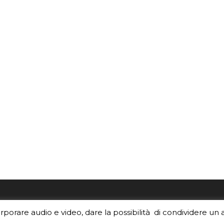
re i contenuti di EduINAF?
Per la rubrica de l'Astrono
orporare audio e video, dare la possibilità di condividere un 
rediti
.
risponde, per inviarci le tue 