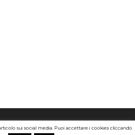
mo
Sei un insegnante? Scarica la nostra
articolo sui social media. Puoi accettare i cookies cliccando
foto o i
brochure
da distribuire nella tua