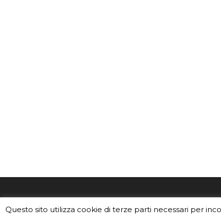
EduINAF è il magazine di didattica e
Vuoi usa
Questo sito utilizza cookie di terze parti necessari per inc
divulgazione dell'INAF,
Istituto
Leggi i C