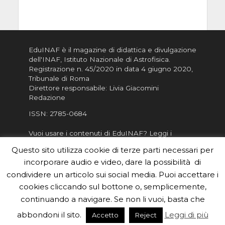
EduINAF è il magazine di didattica e divulgazione
dell'INAF,
Istituto Nazionale di Astrofisica
.
Registrazione n. 45/2020 in data 4 giugno 2020,
Tribunale di Roma
Direttore responsabile: Livia Giacomini
Redazione
ISSN:
2785-0684
Vuoi usare i contenuti di EduINAF?
Leggi i
Crediti
.
Questo sito utilizza cookie di terze parti necessari per
Informativa sulla Privacy
incorporare audio e video, dare la possibilità di
Informatva sui Cookie
condividere un articolo sui social media. Puoi accettare i
cookies cliccando sul bottone o, semplicemente,
Per la rubrica de l'Astronomo risponde, per
inviarci le tue foto o i tuoi contributi, scrivici a
continuando a navigare. Se non li vuoi, basta che
redazione.edu [chiocciola] inaf.it oppure
compila
abbondoni il sito.
Leggi di più
Accetto
Reject
il form