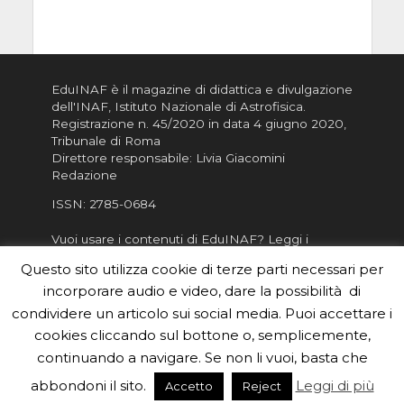
EduINAF è il magazine di didattica e divulgazione
dell'INAF,
Istituto Nazionale di Astrofisica
.
Registrazione n. 45/2020 in data 4 giugno 2020,
Tribunale di Roma
Direttore responsabile: Livia Giacomini
Redazione
ISSN:
2785-0684
Vuoi usare i contenuti di EduINAF?
Leggi i
Crediti
.
Questo sito utilizza cookie di terze parti necessari per
Informativa sulla Privacy
incorporare audio e video, dare la possibilità di
Informatva sui Cookie
condividere un articolo sui social media. Puoi accettare i
cookies cliccando sul bottone o, semplicemente,
Per la rubrica de l'Astronomo risponde, per
inviarci le tue foto o i tuoi contributi, scrivici a
continuando a navigare. Se non li vuoi, basta che
redazione.edu [chiocciola] inaf.it oppure
compila
abbondoni il sito.
Leggi di più
Accetto
Reject
il form